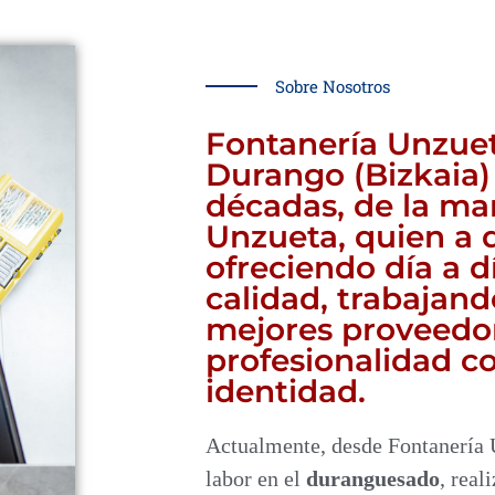
Sobre Nosotros
Fontanería Unzue
Durango (Bizkaia)
décadas, de la ma
Unzueta, quien a d
ofreciendo día a d
calidad, trabajand
mejores proveedor
profesionalidad c
identidad.
Actualmente, desde Fontanería 
labor en el
duranguesado
, real