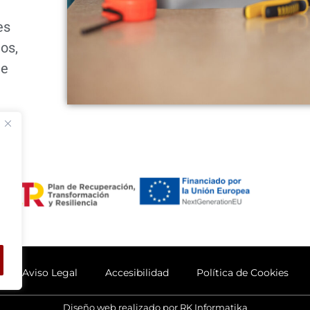
es
os,
de
Aviso Legal
Accesibilidad
Política de Cookies
Diseño web realizado por RK Informatika